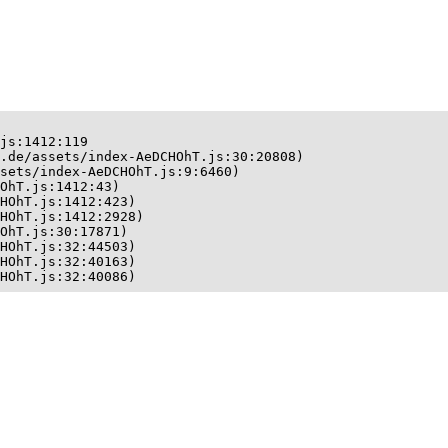
js:1412:119

.de/assets/index-AeDCHOhT.js:30:20808)

sets/index-AeDCHOhT.js:9:6460)

OhT.js:1412:43)

HOhT.js:1412:423)

HOhT.js:1412:2928)

OhT.js:30:17871)

HOhT.js:32:44503)

HOhT.js:32:40163)

HOhT.js:32:40086)